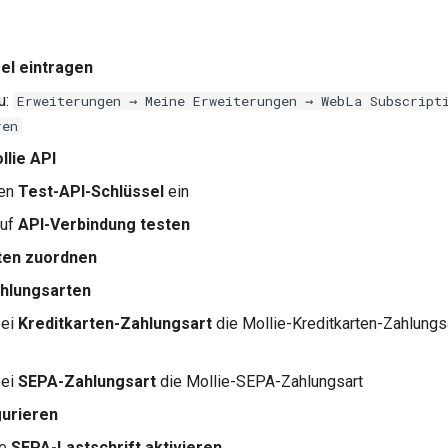
el eintragen
u:
Erweiterungen → Meine Erweiterungen → WebLa Subscript
ren
llie API
den
Test-API-Schlüssel
ein
auf
API-Verbindung testen
ten zuordnen
hlungsarten
bei
Kreditkarten-Zahlungsart
die Mollie-Kreditkarten-Zahlungs
bei
SEPA-Zahlungsart
die Mollie-SEPA-Zahlungsart
gurieren
ie
SEPA-Lastschrift aktivieren