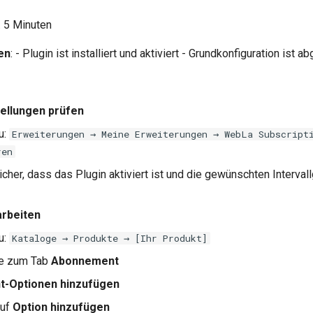
a. 5 Minuten
en
: - Plugin ist installiert und aktiviert - Grundkonfiguration ist
tellungen prüfen
u:
Erweiterungen → Meine Erweiterungen → WebLa Subscript
ren
sicher, dass das Plugin aktiviert ist und die gewünschten Interva
arbeiten
u:
Kataloge → Produkte → [Ihr Produkt]
e zum Tab
Abonnement
-Optionen hinzufügen
auf
Option hinzufügen