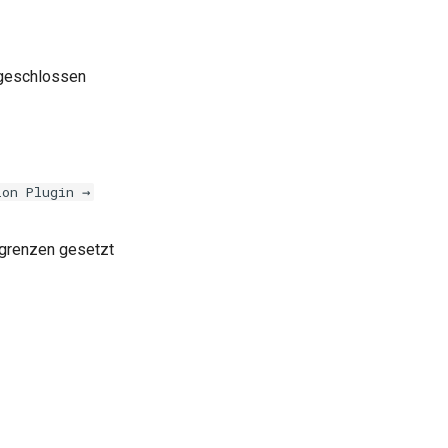
 abgeschlossen
ion Plugin →
llgrenzen gesetzt