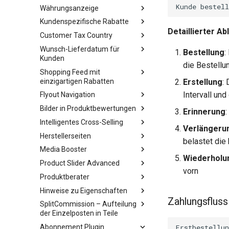
Währungsanzeige
Kundenspezifische Rabatte
Detaillierter Ab
Customer Tax Country
Wunsch-Lieferdatum für
Bestellung
:
Kunden
die Bestellu
Shopping Feed mit
einzigartigen Rabatten
Erstellung
:
Intervall und
Flyout Navigation
Bilder in Produktbewertungen
Erinnerung
Intelligentes Cross-Selling
Verlängeru
Herstellerseiten
belastet die 
Media Booster
Wiederholu
Product Slider Advanced
vorn
Produktberater
Hinweise zu Eigenschaften
Zahlungsfluss
SplitCommission – Aufteilung
der Einzelposten in Teile
Abonnement Plugin