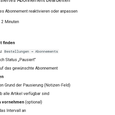
usiertes Abonnement bearbeiten
rtes Abonnement reaktivieren oder anpassen
a. 2 Minuten
 finden
u:
Bestellungen → Abonnements
ach Status „Pausiert"
 auf das gewünschte Abonnement
en
en Grund der Pausierung (Notizen-Feld)
b alle Artikel verfügbar sind
n vornehmen
(optional)
as Intervall an