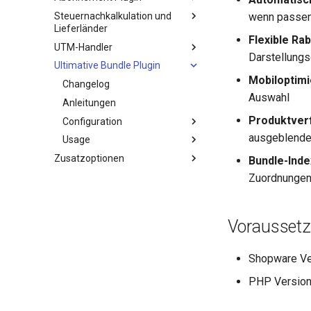
Steuernachkalkulation und
wenn passen
Lieferländer
Flexible Ra
UTM-Handler
Darstellungs
Ultimative Bundle Plugin
Mobiloptimi
Changelog
Auswahl
Anleitungen
Produktver
Configuration
ausgeblende
Usage
Zusatzoptionen
Bundle-Inde
Zuordnunge
Vorausset
Shopware Ver
PHP Version: