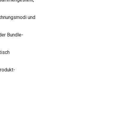
echnungsmodi und
 der Bundle-
tisch
Produkt-