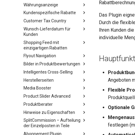
Rabattberechnun
Währungsanzeige
Kundenspezifische Rabatte
Das Plugin eigne
Customer Tax Country
Durch die flexib
Wunsch-Lieferdatum für
Ihren Kunden die
Kunden
individuelle Men
Shopping Feed mit
einzigartigen Rabatten
Flyout Navigation
Hauptfunkt
Bilder in Produktbewertungen
Intelligentes Cross-Selling
Produktbund
Angeboten m
Herstellerseiten
Media Booster
Flexible Pr
Product Slider Advanced
Produktquell
Produktberater
Optionale 
Hinweise zu Eigenschaften
Mengenausw
SplitCommission – Aufteilung
festlegen (m
der Einzelposten in Teile
Abonnement Plugin
Automatisch