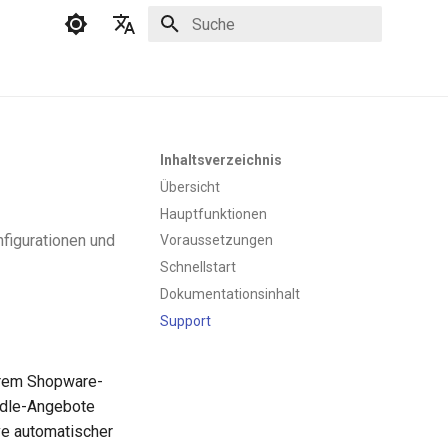
Suche wird initialisiert
Deutsch
English
Inhaltsverzeichnis
Übersicht
Hauptfunktionen
nfigurationen und
Voraussetzungen
Schnellstart
Dokumentationsinhalt
Support
Ihrem Shopware-
undle-Angebote
ve automatischer