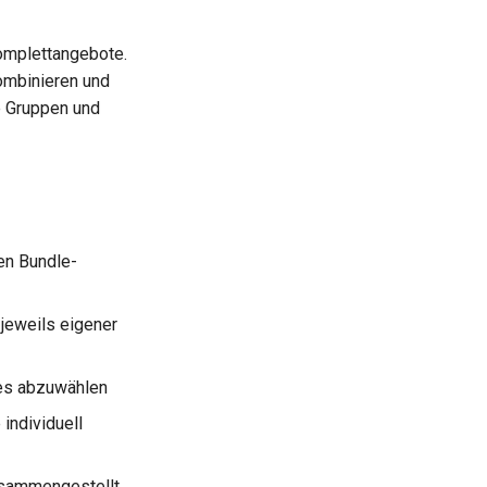
Komplettangebote.
ombinieren und
e Gruppen und
ven Bundle-
 jeweils eigener
les abzuwählen
individuell
usammengestellt,