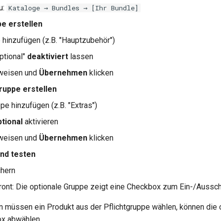
u:
Kataloge → Bundles → [Ihr Bundle]
pe erstellen
hinzufügen (z.B. "Hauptzubehör")
ptional"
deaktiviert
lassen
weisen und
Übernehmen
klicken
ruppe erstellen
pe hinzufügen (z.B. "Extras")
tional
aktivieren
weisen und
Übernehmen
klicken
nd testen
chern
front: Die optionale Gruppe zeigt eine Checkbox zum Ein-/Aussc
n müssen ein Produkt aus der Pflichtgruppe wählen, können die 
ox abwählen.