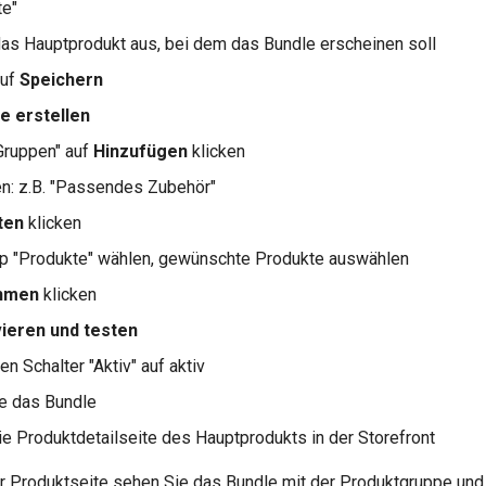
te"
as Hauptprodukt aus, bei dem das Bundle erscheinen soll
auf
Speichern
e erstellen
Gruppen" auf
Hinzufügen
klicken
en: z.B. "Passendes Zubehör"
ten
klicken
yp "Produkte" wählen, gewünschte Produkte auswählen
hmen
klicken
vieren und testen
n Schalter "Aktiv" auf aktiv
e das Bundle
ie Produktdetailseite des Hauptprodukts in der Storefront
er Produktseite sehen Sie das Bundle mit der Produktgruppe un