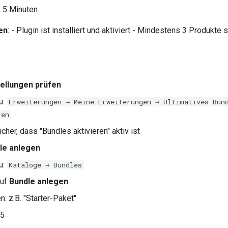
a. 5 Minuten
en
: - Plugin ist installiert und aktiviert - Mindestens 3 Produkte
tellungen prüfen
u:
Erweiterungen → Meine Erweiterungen → Ultimatives Bun
ren
icher, dass "Bundles aktivieren" aktiv ist
le anlegen
u:
Kataloge → Bundles
auf
Bundle anlegen
n: z.B. "Starter-Paket"
15