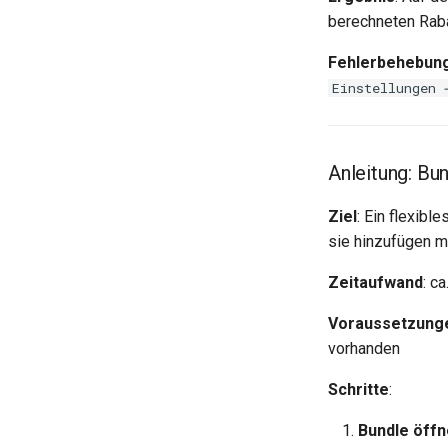
berechneten Raba
Fehlerbehebun
Einstellungen 
Anleitung: Bu
Ziel
: Ein flexib
sie hinzufügen m
Zeitaufwand
: c
Voraussetzung
vorhanden
Schritte
:
Bundle öff