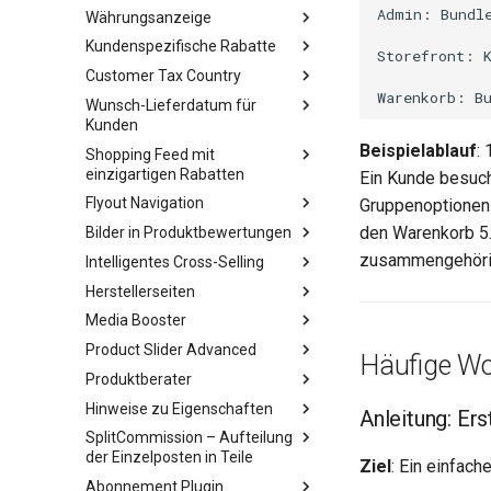
Währungsanzeige
Kundenspezifische Rabatte
Customer Tax Country
Wunsch-Lieferdatum für
Kunden
Beispielablauf
:
Shopping Feed mit
einzigartigen Rabatten
Ein Kunde besuch
Flyout Navigation
Gruppenoptionen 
den Warenkorb 5
Bilder in Produktbewertungen
zusammengehörig 
Intelligentes Cross-Selling
Herstellerseiten
Media Booster
Product Slider Advanced
Häufige Wo
Produktberater
Hinweise zu Eigenschaften
Anleitung: Ers
SplitCommission – Aufteilung
der Einzelposten in Teile
Ziel
: Ein einfac
Abonnement Plugin