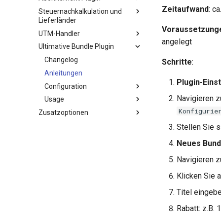
Zeitaufwand
: c
Steuernachkalkulation und
Lieferländer
Voraussetzung
UTM-Handler
angelegt
Ultimative Bundle Plugin
Changelog
Schritte
:
Anleitungen
Plugin-Eins
Configuration
Navigieren z
Usage
Konfigurie
Zusatzoptionen
Stellen Sie s
Neues Bund
Navigieren z
Klicken Sie 
Titel eingebe
Rabatt: z.B. 