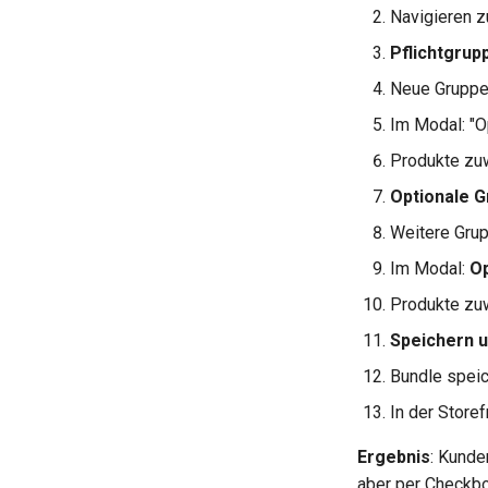
Navigieren z
Pflichtgrup
Neue Gruppe 
Im Modal: "O
Produkte zu
Optionale G
Weitere Grup
Im Modal:
Op
Produkte zu
Speichern u
Bundle spei
In der Store
Ergebnis
: Kunde
aber per Checkb