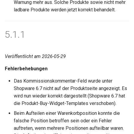
Warnung mehr aus. Solche Produkte sowie nicht mehr
i
ladbare Produkte werden jetzt korrekt behandelt.
t
i
5.1.1
a
l
Veröffentlicht am 2026-05-29
i
Fehlerbehebungen
s
i
Das Kommissionskommentar-Feld wurde unter
Shopware 6.7 nicht auf der Produktseite angezeigt. Es
e
wird nun wieder korrekt dargestellt (Shopware 6.7 hat
r
die Produkt-Buy-Widget-Templates verschoben).
t
Beim Aufteilen einer Warenkorbposition konnte die
falsche Position betroffen sein oder ein Fehler
auftreten, wenn mehrere Positionen aufteilbar waren.