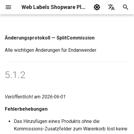
Web Labels Shopware Plugins
S
Deutsch
u
English
Änderungsprotokoll — SplitCommission
c
Alle wichtigen Änderungen für Endanwender.
h
e
5.1.2
w
i
r
Veröffentlicht am 2026-06-01
d
Fehlerbehebungen
i
Das Hinzufügen eines Produkts ohne die
n
Kommissions-Zusatzfelder zum Warenkorb löst keine