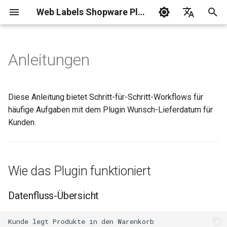
Web Labels Shopware Plugins
S
Deutsch
u
English
Anleitungen
Wie das Plugin funktioniert
c
h
Datenfluss-Übersicht
Diese Anleitung bietet Schritt-für-Schritt-Workflows für
e
häufige Aufgaben mit dem Plugin Wunsch-Lieferdatum für
Häufige Workflows
Kunden.
w
Anleitung: Ersteinrichtung
i
des Plugins
r
Wie das Plugin funktioniert
d
Anleitung: Betriebsferien als
Sperrzeit eintragen
Datenfluss-Übersicht
i
n
Anleitung: