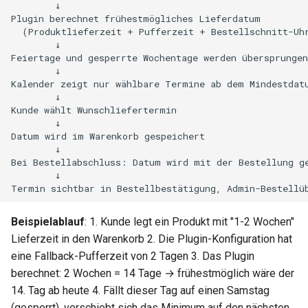
Produktspezifische
i
Vorlaufzeit festlegen
t
Anleitung: Plugin nur für
i
bestimmte Versandarten
a
aktivieren
l
Anleitung: Bestellungen
i
nach Wunschliefertermin
filtern
s
i
Anleitung: Feiertage manuell
aktualisieren
e
Beispielablauf
: 1. Kunde legt ein Produkt mit "1-2 Wochen"
r
Schnellreferenz
Lieferzeit in den Warenkorb 2. Die Plugin-Konfiguration hat
eine Fallback-Pufferzeit von 2 Tagen 3. Das Plugin
t
Best Practices
berechnet: 2 Wochen = 14 Tage → frühestmöglich wäre der
14. Tag ab heute 4. Fällt dieser Tag auf einen Samstag
Was Sie vermeiden sollten
(gesperrt), verschiebt sich das Minimum auf den nächsten