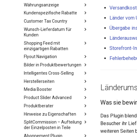
Währungsanzeige
Versandkos
Kundenspezifische Rabatte
Länder vom 
Customer Tax Country
Übergabe in
Wunsch-Lieferdatum für
Kunden
Länderauswa
Shopping Feed mit
Storefront-I
einzigartigen Rabatten
Flyout Navigation
Fehlerbeheb
Bilder in Produktbewertungen
Intelligentes Cross-Selling
Herstellerseiten
Länderumsch
Media Booster
Product Slider Advanced
Was sie bewir
Produktberater
Hinweise zu Eigenschaften
Das Plugin blende
SplitCommission – Aufteilung
Besucher ihr Lief
der Einzelposten in Teile
weiteren Seiten 
Abonnement Plugin