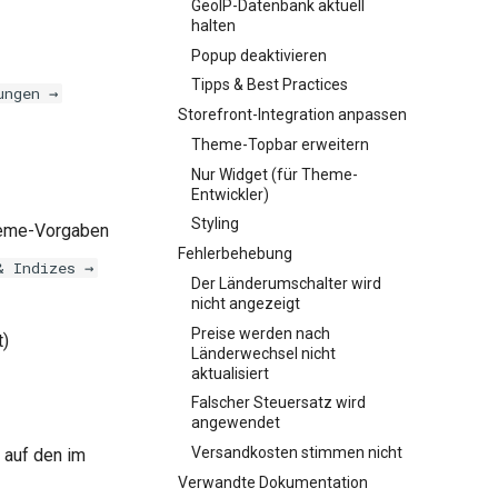
GeoIP-Datenbank aktuell
halten
Popup deaktivieren
Tipps & Best Practices
ungen →
Storefront-Integration anpassen
Theme-Topbar erweitern
Nur Widget (für Theme-
Entwickler)
Styling
Theme-Vorgaben
Fehlerbehebung
& Indizes →
Der Länderumschalter wird
nicht angezeigt
Preise werden nach
t)
Länderwechsel nicht
aktualisiert
Falscher Steuersatz wird
angewendet
Versandkosten stimmen nicht
t auf den im
Verwandte Dokumentation