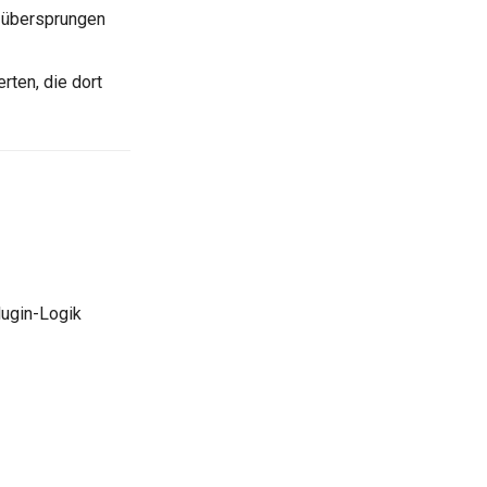
g übersprungen
rten, die dort
lugin-Logik