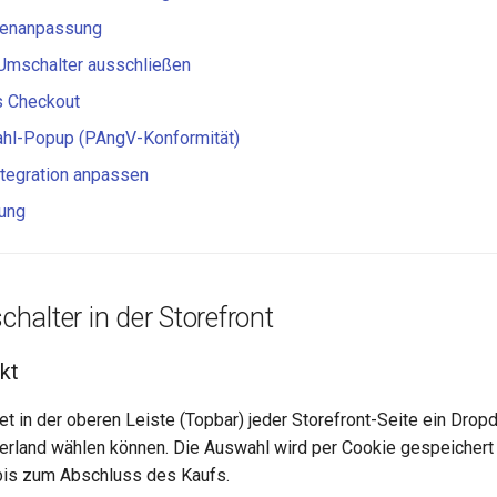
tenanpassung
Umschalter ausschließen
s Checkout
hl-Popup (PAngV-Konformität)
ntegration anpassen
ung
alter in der Storefront
kt
t in der oberen Leiste (Topbar) jeder Storefront-Seite ein Drop
erland wählen können. Die Auswahl wird per Cookie gespeichert un
bis zum Abschluss des Kaufs.