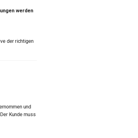
prungen werden
ive der richtigen
übernommen und
t. Der Kunde muss