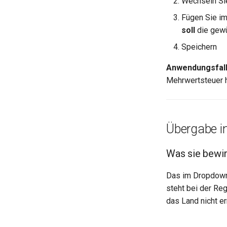
Wechseln Si
Fügen Sie i
soll
die gewü
Speichern
Anwendungsfal
Mehrwertsteuer h
Übergabe i
Was sie bewir
Das im Dropdown
steht bei der Re
das Land nicht e