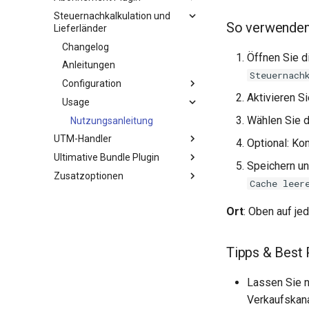
Steuernachkalkulation und
So verwenden
Lieferländer
Changelog
Öffnen Sie d
Anleitungen
Steuernach
Configuration
Aktivieren S
Usage
Wählen Sie 
Nutzungsanleitung
UTM-Handler
Optional: Ko
Ultimative Bundle Plugin
Speichern un
Zusatzoptionen
Cache leer
Ort
: Oben auf je
Tipps & Best 
Lassen Sie nu
Verkaufskana